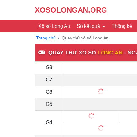
XOSOLONGAN.ORG
Xổ số Long An
Sổ kết quả
Thống kê
Trang chủ
Quay thử xổ số Long An
QUAY THỬ XỔ SỐ
LONG AN
-
NGÀ
G8
G7
G6
G5
G4