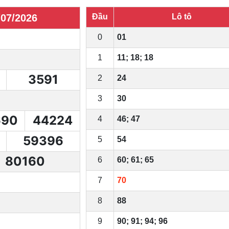
/07/2026
Đầu
Lô tô
0
01
1
11; 18; 18
3591
2
24
3
30
690
44224
4
46; 47
59396
5
54
80160
6
60; 61; 65
7
70
8
88
9
90; 91; 94; 96