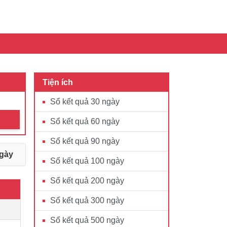
Tiện ích
Sổ kết quả 30 ngày
Sổ kết quả 60 ngày
Sổ kết quả 90 ngày
gày
Sổ kết quả 100 ngày
Sổ kết quả 200 ngày
Sổ kết quả 300 ngày
Sổ kết quả 500 ngày