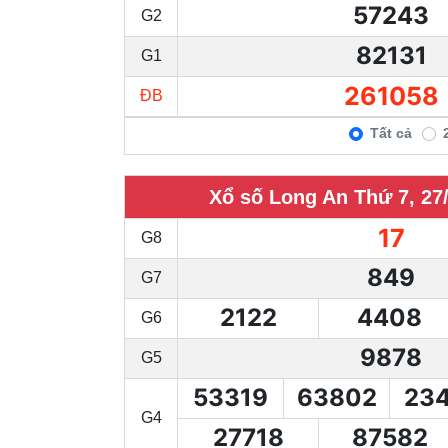
57243
G2
82131
G1
261058
ĐB
Tất cả
Xổ số Long An Thứ 7, 27
17
G8
849
G7
2122
4408
G6
9878
G5
53319
63802
23
G4
27718
87582