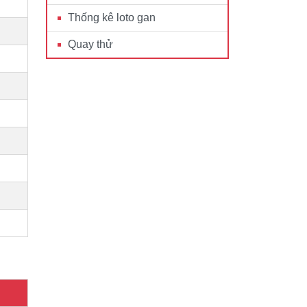
Thống kê loto gan
Quay thử