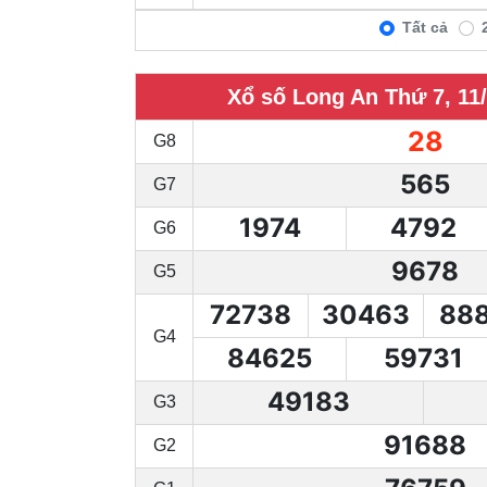
Tất cả
Xổ số Long An Thứ 7, 11
28
G8
565
G7
1974
4792
G6
9678
G5
72738
30463
88
G4
84625
59731
49183
G3
91688
G2