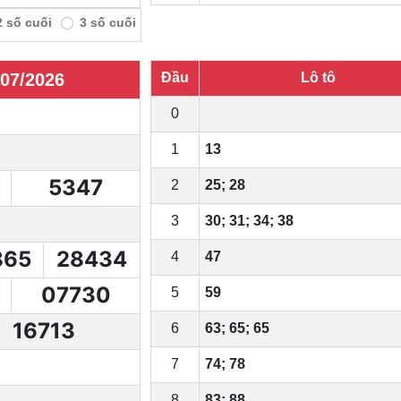
2 số cuối
3 số cuối
/07/2026
Đầu
Lô tô
0
1
13
5347
2
25; 28
3
30; 31; 34; 38
865
28434
4
47
07730
5
59
16713
6
63; 65; 65
7
74; 78
8
83; 88