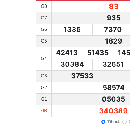
83
G8
935
G7
1335
7370
G6
1829
G5
42413
51435
14
G4
30384
32651
37533
G3
58574
G2
05035
G1
340389
ĐB
Tất cả